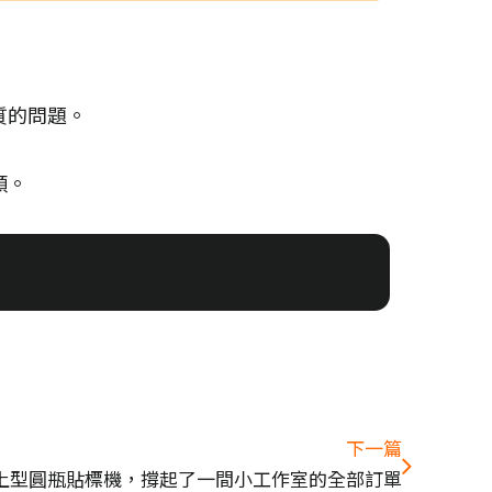
質的問題。
順。
下一篇
上型圓瓶貼標機，撐起了一間小工作室的全部訂單