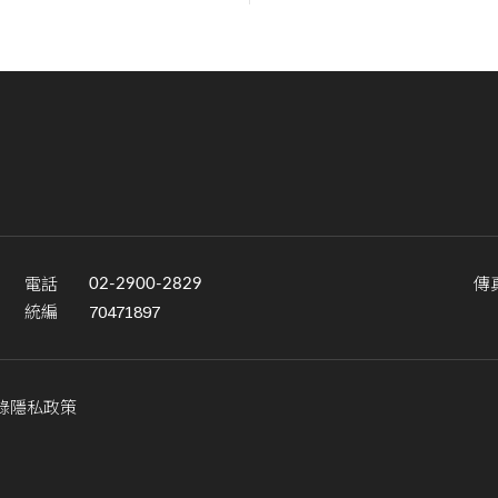
電話
傳
02-2900-2829
統編
70471897
錄
隱私政策