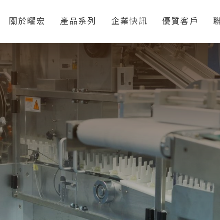
關於曜宏
產品系列
企業快訊
優質客戶
自動貼標機
自黏標籤印刷
代客貼標及包裝